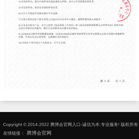
Copyright © 2014-2022 腾博会官网入口-诚信为本,专业服务! 版权所
腾博会官网
友情链接：